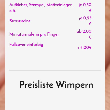
Aufkleber, Stempel, Motiveinleger
je 0,50
o.ä.
€
je 0,25
Strasssteine
€
ab 2,00
Miniaturmalerei pro Finger
€
Fullcover einfarbig
+ 4,00€
Preisliste Wimpern